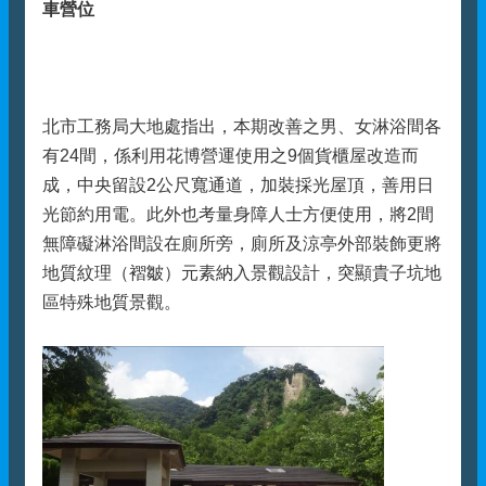
車營位
北市工務局大地處指出，本期改善之男、女淋浴間各
有24間，係利用花博營運使用之9個貨櫃屋改造而
成，中央留設2公尺寬通道，加裝採光屋頂，善用日
光節約用電。此外也考量身障人士方便使用，將2間
無障礙淋浴間設在廁所旁，廁所及涼亭外部裝飾更將
地質紋理（褶皺）元素納入景觀設計，突顯貴子坑地
區特殊地質景觀。