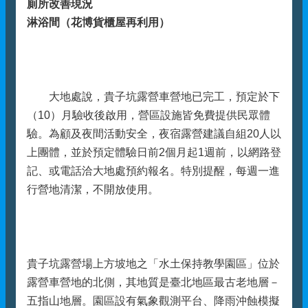
廁所改善現況
淋浴間（花博貨櫃屋再利用）
大地處說，貴子坑露營車營地已完工，預定於下
（10）月驗收後啟用，營區設施皆免費提供民眾體
驗。為顧及夜間活動安全，夜宿露營建議自組20人以
上團體，並於預定體驗日前2個月起1週前，以網路登
記、或電話洽大地處預約報名。特別提醒，每週一進
行營地清潔，不開放使用。
貴子坑露營場上方坡地之「水土保持教學園區」位於
露營車營地的北側，其地質是臺北地區最古老地層－
五指山地層。園區設有氣象觀測平台、降雨沖蝕模擬