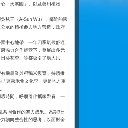
中心「天溪園」、以及藥用植物
三（A-Sun Wu），鄰近的國
區公眾的積極參與地方營造，政府
園中心地帶，一年四季氣候舒適
市府協力合作經營下，發展出多元
向日葵花季」等都吸引了廣大民
有機農業與稻鴨米復育，持續推
初的「蓬萊米食文化季」更是地方重
色。
暇時間，呼朋引伴攜家帶眷，一
區共同合作的努力成果。為期3日
努力朝向整合性的思考，以面對全