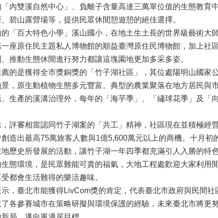
的「內雙溪自然中心」、負離子含量高達三萬單位值的生態教育
厝、碧山露營場等，提供民眾休閒憩遊憩的絕佳選擇。
百大特色小學」溪山國小，在地土生土長的世界級藝術大師吳炫
第一座原住民主題私人博物館的順益臺灣原住民博物館，加上社
制、推動生態休閒進行努力都讓這塊園地更加多采多姿。
的是獲得全市獎銅獎的「竹子湖社區」，其位處陽明山國家公
地景，原生動植物生態多元豐富。典型的農業聚落在地方居民與
活、生產的溪溝治理外，每年的「海芋季」、「繡球花季」及「
評審相當認同竹子湖案的「共工」精神，社區現在並積極經營
創造出最高75萬旅客人數與1億5,600萬元以上的商機。十月
在地歷史所發展的活動，讓竹子湖一年四季都充滿引人入勝的特
態環境，是民眾難能可貴的福氣，大地工程處歡迎大家利用閒
享受都會生活難得的樂活趣味。
臺北市能獲得LivCom獎的肯定，代表臺北市政府與民間社
取了各參賽城市在策略研擬與環境保護的經驗，未來臺北市將更
的新局，邁向更適居目標。