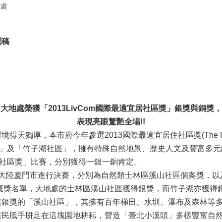
程處
聞稿
大地處榮獲「2013LivCom國際最適宜居社區獎」銀獎與銅獎，
表現亮眼驚艷全場!!
市府今年參選2013國際最適宜居住社區獎(The International
)的「溪山社區」及「竹子湖社區」，擁有特殊自然地景、歷史人文及豐富
適宜居社區獎」比賽，分別獲得一銀一銅肯定。
大陸廈門市進行決賽，分別為自然類士林區溪山社區個案獎，以
佈獲獎名單，大地處的士林區溪山社區獲得銀獎，而竹子湖亦獲得
獎的「溪山社區」，其擁有百年梯田、水圳、瀑布及森林等多
居民胝手胼足在這塊園地耕耘，營造「臺北小溪頭」多樣豐富自