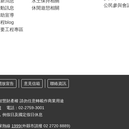
最新消息
水土保持相關
公民參與會
活動訊息
休閒遊憩相關
協助宣導
程blog
重要工程專區
開放宣告
意見信箱
聯絡資訊
智慧財產權 請勿任意轉載作商業用途
樓
電話：02-2759-3001
30，例假日及國定假日休息
家熱線
1999
(外縣市請撥 02 2720 8889)