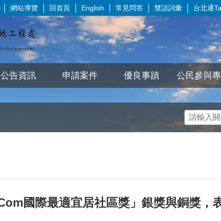
網站導覽
回首頁
常見問答
雙語詞彙
台北通Tai
English
公告資訊
申請案件
優良事蹟
公民參與專
ivCom國際最適宜居社區獎」銀獎與銅獎，