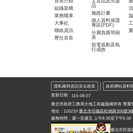
首長介紹
文宣品及出版
品
組織架構
施政計畫
業務職掌
個人資料保護
大事紀
工
專區(PDF)
聯絡資訊
分層負責明細
表
歷任首長
節電規劃及執
行成效
隱私權與資訊安全政策
政府網站資料
更新日期
115-08-07
臺北市政府工務局大地工程處版權所有 尊重
地址：110210
臺北市信義區松德路300號3
服務時間：週一至週五 上午8:30至下午5:
臺北市民當