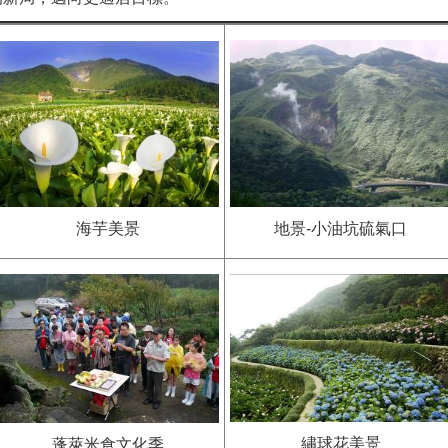
海芋美景
地景-小油坑硫氣口
繡球花美景
蓬萊米食文化季