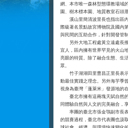
網、本市唯一森林型態環教場域
園、樹木標本園、地質教室石頭
溪山里簡清波里長也指出區內的「
際級著名景點故宮博物院及國內
與民間的互助合作，針對開發管
另外大地工程處黃立遠處長推薦
宜人，區內擁有世界罕見的火山
亮眼的特質。除了融合生態、生
眾。
竹子湖湖田里曹昌正里長表示，
動最佳實踐之理念。另外海芋季曾
視身為臺灣「蓬萊米」發源地的
臺北市擁有這兩塊天賦自然的生
同體驗自然與人文的完美融合，
率團的臺北市張金鶚副市長表示，
的競賽過程，臺北市代表團也汲
球社會、經濟、與環境快速變化