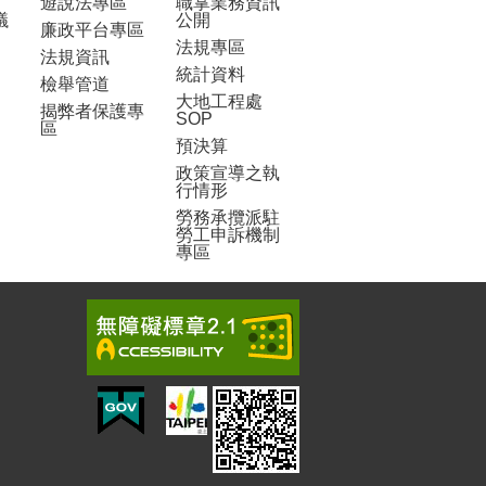
遊說法專區
職掌業務資訊
議
公開
廉政平台專區
法規專區
法規資訊
統計資料
檢舉管道
大地工程處
揭弊者保護專
SOP
區
預決算
政策宣導之執
行情形
勞務承攬派駐
勞工申訴機制
專區