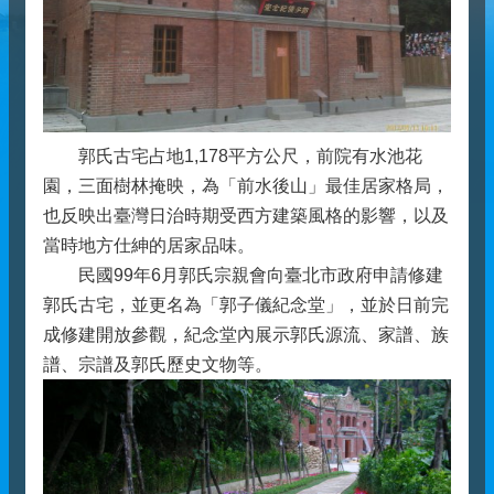
郭氏古宅占地1,178平方公尺，前院有水池花
園，三面樹林掩映，為「前水後山」最佳居家格局，
也反映出臺灣日治時期受西方建築風格的影響，以及
當時地方仕紳的居家品味。
民國99年6月郭氏宗親會向臺北市政府申請修建
郭氏古宅，並更名為「郭子儀紀念堂」，並於日前完
成修建開放參觀，紀念堂內展示郭氏源流、家譜、族
譜、宗譜及郭氏歷史文物等。