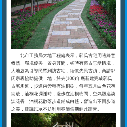
北市工務局大地工程處表示，郭氏古宅周邊綠意
盎然、環境優美，置身其間，頓時有懷古忘憂情境，
大地處為引導民眾到訪古宅，緬懷先民古蹟，商請郭
氏宗親協助提供土地，於去(100)年底新建完成郭氏
古宅步道，步道兩旁種有油桐樹，每年五月白色花苞
綻放，油桐花凋謝時，漫步在油桐樹間，空氣飄逸淡
淡花香，油桐花散落步道鋪成白毯，營造出不同步道
之美，建議民眾不妨利用春節假期到此踏青。