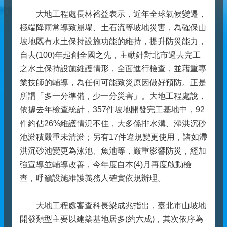
大地工程處長林裕益表示，近年全球氣候變遷，
極端降雨常導致崩塌、土石流等坡地災害，為確保山
坡地既有水土保持設施功能的維持，提升防災能力，
自去(100)年起創全國之先，主動針對北市過去完工
之水土保持設施維護情形，全面進行檢查，並藉重專
業技師的輔導，為任何可能致災原因做好預防。正是
所謂「多一分準備，少一分災害」。大地工程處說，
依據去年檢查統計，357件坡地開發完工基地中，92
件約佔26%維護情況不佳，大多係排水溝、滯洪沉砂
池淤積嚴重未清淤；另有17件違規變更使用，諸如滯
洪沉砂池變更為泳池、魚池等，嚴重影響防災，經加
強宣導並輔導改善，今年度自本(4)月再度啟動檢
查，呼籲設施維護義務人確實依規辦理。
大地工程處審查科長梁成兆指出，臺北市山坡地
開發類型主要以建築基地居多(約六成)，其次依序為