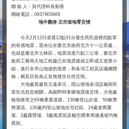
聯 絡 人：吳代理科長勤香
聯絡電話：0937905669
地牛翻身 北市坡地零災情
今天2月12日凌晨12點31分發生芮氏規模四點零
的有感地震，震央位在臺北市政府北方十一公里處，
也就是臺北市士林區，地震深度六點三公里，臺北市
政府工務局大地工程處已在地震後就立即成立巡查小
組，進行全市山地坡的巡查，和各項工程及設備總體
檢，截至目前為止並無發生任何災情。
大地處黃處長立遠表示，因山坡地各項設施與民
眾生活息息相關，為能即時掌握地震後災情，大地處
檢視維管之65條產業道路、130條登山步道、50條潛
勢溪流、130處列管山坡地住宅社區、24處老舊聚
落、2處露營場、3處風景區及貓空纜車周邊邊坡均無
異狀。