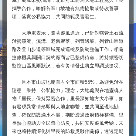
威」颱風來勢洶洶，北市府工務局大地工程處與里長
攜手合作，瞭解各區山坡地有無需協助或待改善事
項，落實公私協力，共同防範災害發生。
大地處表示，隨著颱風逼近，已針對轄管土石流
潛勢溪流、溪溝、老舊聚落、列管邊坡、列管山區道
路及登山步道等區域完成巡檢及防颱整備工作，相關
搶修機具與開口契約廠商皆已整備待命，將持續密切
監控山區風雨狀況，若有災情發生將立即調派搶災。
且本市山坡地範圍占全市面積55%，為避免潛在
隱患，秉持「公私協力」理念，大地處與在地靈魂人
物「里長」保持緊密合作，里長深知地方大小事，如
有發現異常情形即與大地處聯繫，並共同至現地勘
查，確保防護滴水不漏，期盼透過政府積極整備、里
長熱心協助與全民齊心防災，共同安度颱風考驗，未
來也將持續深化與里長的防救災夥伴關係，透過定期