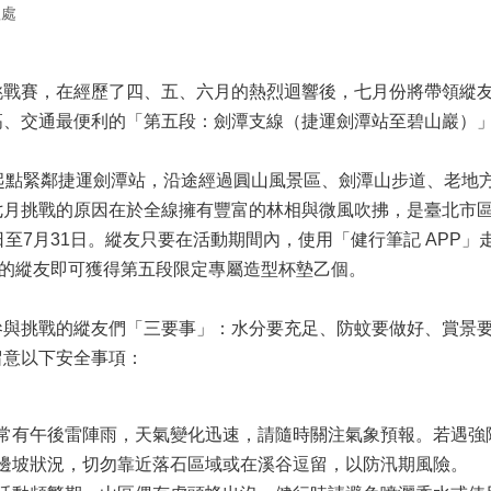
程處
賽，在經歷了四、五、六月的熱烈迴響後，七月份將帶領縱友
高、交通最便利的「第五段：劍潭支線（捷運劍潭站至碧山巖）
點緊鄰捷運劍潭站，沿途經過圓山風景區、劍潭山步道、老地
七月挑戰的原因在於全線擁有豐富的林相與微風吹拂，是臺北市
日至7月31日。縱友只要在活動期間內，使用「健行筆記 APP
名的縱友即可獲得第五段限定專屬造型杯墊乙個。
挑戰的縱友們「三要事」：水分要充足、防蚊要做好、賞景要
留意以下安全事項：
常有午後雷陣雨，天氣變化迅速，請隨時關注氣象預報。若遇強
邊坡狀況，切勿靠近落石區域或在溪谷逗留，以防汛期風險。