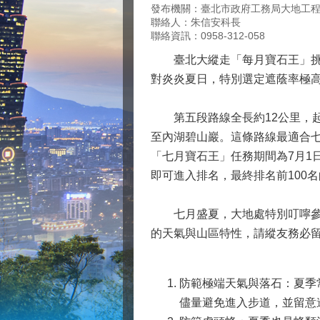
發布機關：臺北市政府工務局大地工
聯絡人：朱信安科長
聯絡資訊：0958-312-058
臺北大縱走「每月寶石王」挑戰
對炎炎夏日，特別選定遮蔭率極
第五段路線全長約12公里，起
至內湖碧山巖。這條路線最適合
「七月寶石王」任務期間為7月1
即可進入排名，最終排名前100
七月盛夏，大地處特別叮嚀參與
的天氣與山區特性，請縱友務必
防範極端天氣與落石：夏季
儘量避免進入步道，並留意