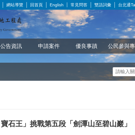
網站導覽
回首頁
常見問答
雙語詞彙
台北通Tai
English
公告資訊
申請案件
優良事蹟
公民參與專
月寶石王」挑戰第五段「劍潭山至碧山巖」