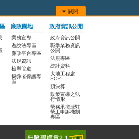
關閉
區
廉政園地
政府資訊公開
民
業務宣導
政府資訊公開
遊說法專區
職掌業務資訊
議
公開
廉政平台專區
法規專區
法規資訊
統計資料
檢舉管道
大地工程處
揭弊者保護專
SOP
區
預決算
政策宣導之執
行情形
勞務承攬派駐
勞工申訴機制
專區