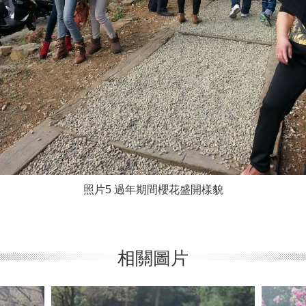
照片5 過年期間櫻花盛開樣貌
相關圖片