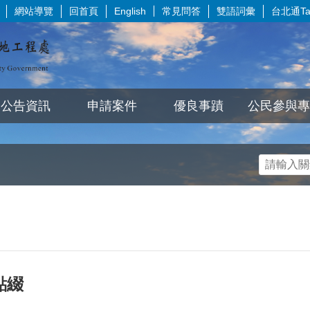
網站導覽
回首頁
常見問答
雙語詞彙
台北通Tai
English
公告資訊
申請案件
優良事蹟
公民參與專
點綴