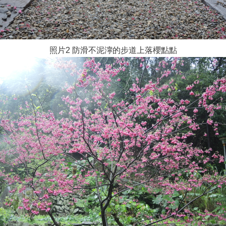
照片2 防滑不泥濘的步道上落櫻點點