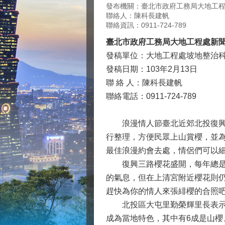
發布機關：臺北市政府工務局大地工
聯絡人：陳科長建帆
聯絡資訊：0911-724-789
臺北市政府工務局大地工程處新
發稿單位：大地工程處坡地整治
發稿日期：103年2月13日
聯 絡 人：陳科長建帆
聯絡電話：0911-724-789
浪漫情人節臺北近郊北投復興三
行整理，方便民眾上山賞櫻，並
最佳浪漫約會去處，情侶們可以
復興三路櫻花盛開，每年總是會
的氣息，但在上清宮附近櫻花則
趕快為你的情人來張緋櫻的合照吧
北投區大屯里勤榮輝里長表示，
成為當地特色，其中有6成是山櫻