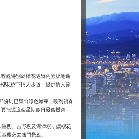
程處特別於櫻花隧道兩旁腹地進
條櫻花樹下情人步道，提供情人節
部份則已冒出綠色嫩芽，嗅到初春
，要把握這個星期假日最後機會，
八重櫻、吉野櫻及河津櫻，讓櫻花
區賞櫻必去熱門景點。