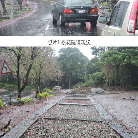
照片1 櫻花隧道現況