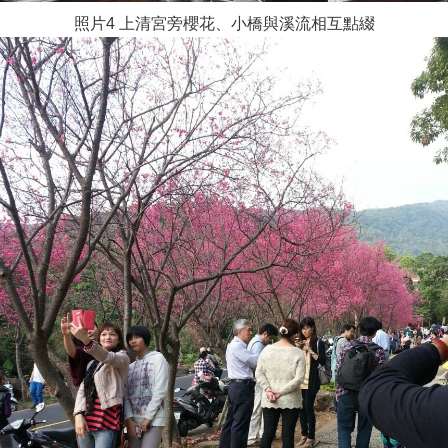
照片4 上清宮旁櫻花、小橋與溪流相互點綴