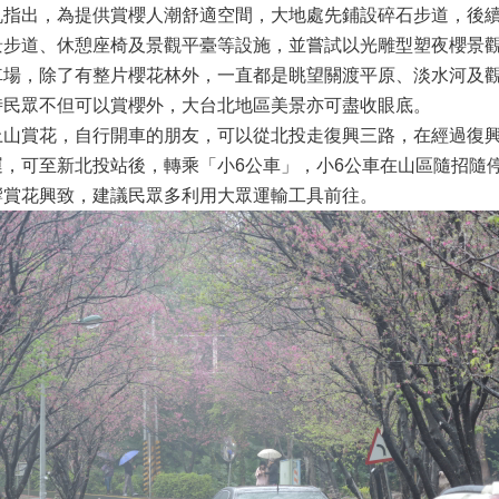
出，為提供賞櫻人潮舒適空間，大地處先鋪設碎石步道，後續
景步道、休憩座椅及景觀平臺等設施，並嘗試以光雕型塑夜櫻景
車場，除了有整片櫻花林外，一直都是眺望關渡平原、淡水河及
時民眾不但可以賞櫻外，大台北地區美景亦可盡收眼底。
賞花，自行開車的朋友，可以從北投走復興三路，在經過復興
，可至新北投站後，轉乘「小6公車」，小6公車在山區隨招隨
響賞花興致，建議民眾多利用大眾運輸工具前往。