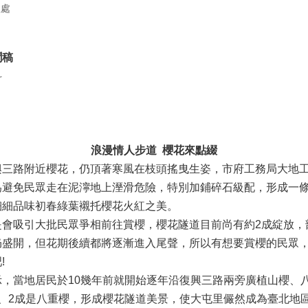
程處
聞稿
科
浪漫情人步道 櫻花來點綴
路附近櫻花，仍頂著寒風在枝頭搖曳生姿，市府工務局大地工
為避免民眾走在泥濘地上溼滑危險，特別加鋪碎石級配，形成一
細細品味初春綠葉襯托櫻花火紅之美。
吸引大批民眾爭相前往賞櫻，櫻花隧道目前尚有約2成綻放，
仍盛開，但花期後續都將逐漸進入尾聲，所以有想要賞櫻的民眾
!
當地居民於10幾年前就開始逐年沿復興三路兩旁廣植山櫻、
、2成是八重櫻，形成櫻花隧道美景，使大屯里儼然成為臺北地