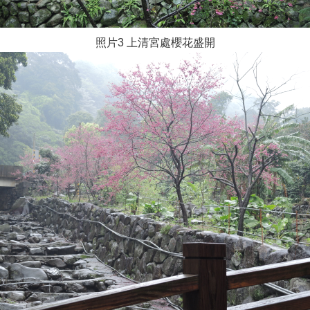
照片3 上清宮處櫻花盛開