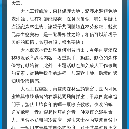
大眾。
大地工程處說，森林保護大地，涵養水源避免地
表沖蝕，也有利節能減碳，在炎炎暑假，特別舉辦此
次認識森林生態，讓親子共同體驗森林芬多精，觀察
昆蟲生態奧秘，是一避暑知性之旅，相信可以給親子
美好的回憶，名額有限，報名要快！
大地處森林遊憩科長何明育指出，今年內雙溪森
林環境教育課程內容，著重動手、動腦、動心的森林
保育行動培養，此外，主題活動也加入成人工作假期
的元素，從動手操作的課程，加深對土地、環境的認
知與愛護情感。
大地工程處說，內雙溪森林生態豐富，區內可見
蜜蜂與蝴蝶勤奮的在群花間飛舞採蜜；甲蟲四處串起
門子，蟄伏土壤多年的蟬一展嘹喨歌喉。夜晚的蛾，
迎光飛翔，青蛙響起悅耳的合音，仲夏夜充滿生命
力。暑假不妨離開冷氣房，趕快來士林內雙溪自然中
心，一起用友善尊重自然的態度，親子共享仲夏夜之