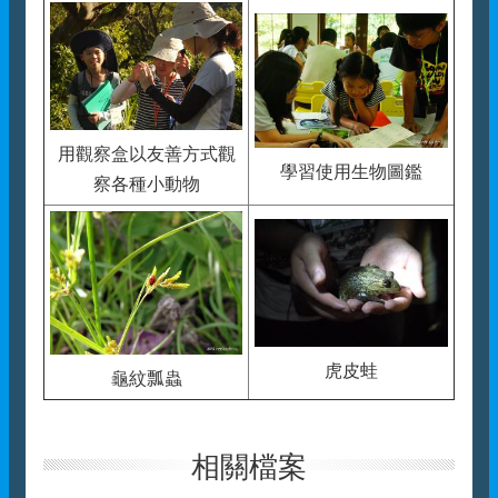
用觀察盒以友善方式觀
學習使用生物圖鑑
察各種小動物
虎皮蛙
龜紋瓢蟲
相關檔案