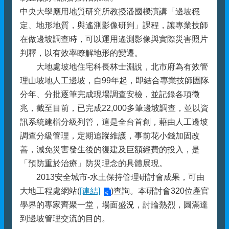
中央大學應用地質研究所教授潘國樑演講「邊坡穩
定、地形地質，與遙測影像研判」課程，讓專業技師
在做邊坡調查時，可以運用遙測影像與實際災害照片
判釋，以有效率瞭解地形的變遷。
大地處坡地住宅科長林士淵說，北市府為有效管
理山坡地人工邊坡，自99年起，即結合專業技師團隊
分年、分批逐筆完成現場調查安檢，並記錄各項徵
兆，截至目前，已完成22,000多筆邊坡調查，並以資
訊系統建檔分級列管，這是全台首創，藉由人工邊坡
調查分級管理，定期追蹤維護，事前花小錢加固改
善，減免災害發生後的復建及巨額經費的投入，是
「預防重於治療」防災理念的具體展現。
2013安全城市-水土保持管理研討會成果，可由
大地工程處網站(
[連結]
)查詢。本研討會320位產官
學界的專家齊聚一堂，場面盛況，討論熱烈，圓滿達
到邊坡管理交流的目的。