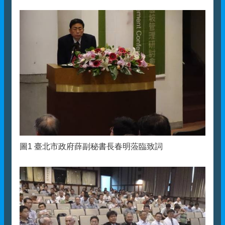
圖1 臺北市政府薛副秘書長春明蒞臨致詞