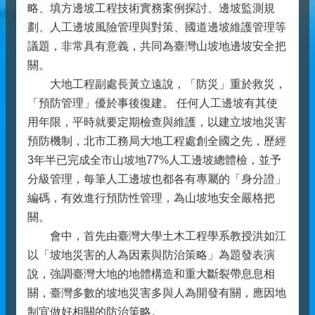
略、填方邊坡工程技術實務案例探討、邊坡監測規
劃、人工邊坡風險管理與對策、國道邊坡維護管理等
議題，非常具有意義，共同為臺灣山坡地邊坡安全把
關。
大地工程副處長黃立遠說，「防災」重於救災，
「預防管理」優於事後復建。 任何人工邊坡有其使
用年限，平時就要定期檢查與維護，以建立坡地災害
預防機制，北市工務局大地工程處創全國之先，歷經
3年半已完成全市山坡地77%人工邊坡總體檢，並予
分級管理，每筆人工邊坡也都各有專屬的「身分證」
編碼，有效進行預防性管理，為山坡地安全嚴格把
關。
會中，首先由臺灣大學土木工程學系教授洪如江
以「坡地災害的人為因素與防治策略」為題發表演
說，強調臺灣大地的地體構造和重大斷裂帶息息相
關，臺灣多數的坡地災害多與人為開發有關，應因地
制宜做好相關的防治策略。