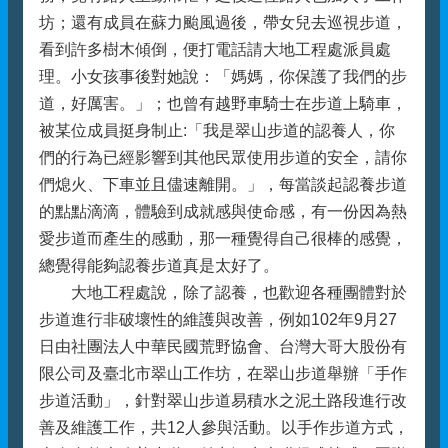
坊；還有成員在蘇力颱風過後，帶女兒去巡視步道，
看到許多樹木傾倒，便打電話請大地工程處派員處
理。小女孩事後對她說：「媽媽，你保護了我們的步
道，好厲害。」；也曾有越野車騎士在步道上騎車，
被某位成員挺身制止:「我是翠山步道的認養人，你
們的行為已經影響到其他民眾使用步道的安全，請你
們熄火、下車並且儘速離開。」，每當談起認養步道
的點點滴滴，體驗到成就感與使命感，有一份因為熱
愛步道而產生的感動，那一種覺得自己很棒的感覺，
總覺得能夠認養步道真是太好了。
大地工程處說，除了認養，也歡迎各種團體對於
步道進行非破壞性的維護與改善，例如102年9月27
日由社團法人中華民國荒野協會、台灣大哥大股份有
限公司及臺北市翠山工作坊，在翠山步道舉辦「手作
步道活動」，針對翠山步道易積水之泥土路段進行改
善及維護工作，共12人參與活動。以手作步道方式，