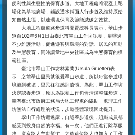
便利性與生態性的保育步道。大地工程處將混凝土靶
場化為草地廣場，鋪設透水鋪面人行步道及維持原始
知自然土徑，以達環境保育及節能減碳之效益。
大地工程處道路步道科夏賢統科長表示，翠山步
道自102年6月1日由臺北市翠山工作坊認養，舉辦過
不少維護活動，促進遊客與環境的對話、居民的互動
及生態教育，同時讓當地中央社區成為生態保育的模
範社區。
臺北市翠山工作坊林素蘭(Ursula Gruetter)表
示，之前翠山里民就很愛翠山步道，所以每當步道環
境遭到破壞，里民往往感到遺憾。為此，翠山工作坊
決定認養步道，原以為認養工作包含清潔整條步道，
幸有臺北市政府工務局大地工程處的協助，處理工作
坊無法自行處理的狀況，步道整體環境因此提升。
翠山工作坊還透露，自認養步道後，組織成員都
感受到投身自然的幸福。有一次，他們正進行除草服
務，竟有路人主動幫忙，之後這位路人也加入了工作