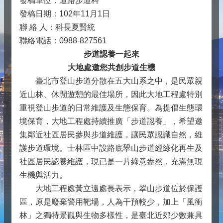
發稿單位：道路步道科
發稿日期：102年11月1日
聯 絡 人：科長夏賢統
聯絡電話：0988-827561
步道認養一起來
大地處邀您共創步道生機
臺北市登山步道分散在五大山系之中，是民眾親
近山林、休閒遊憩的最佳場所，因此大地工程處特別
重視登山步道的日常維護及生態保育。為提倡生態環
境保育，大地工程處持續推廣「步道認養」，希望邀
集鄰近社區居民參與步道維護，讓民眾認識自然，維
護步道環境。士林區中設路底翠山步道經綠化再生及
社區居民認養維護，現已是一片綠意盎然，充滿無現
生機與活力。
大地工程處黃立遠處長表示，翠山步道位於保護
區，原是廢棄警用靶場，人為干預較少，加上「風衝
林」之獨特景觀與生物多樣性，是臺北近郊少數兼具