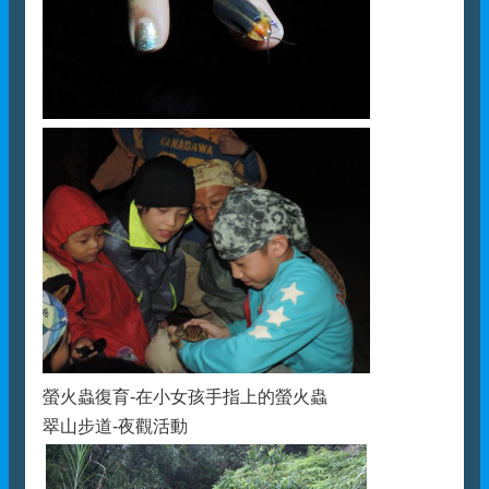
螢火蟲復育-在小女孩手指上的螢火蟲
翠山步道-夜觀活動