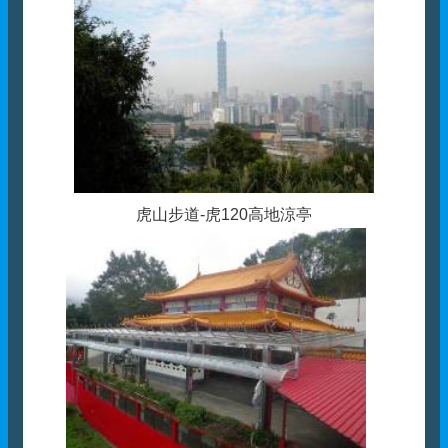
虎山步道-虎120高地涼亭