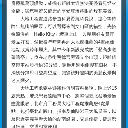
肩擦踵萬頭鑽動，或擔心距離太近無法完整看見煙火
全貌，讓您輕鬆又健康的享受璀璨耀眼的煙花美景。
大地工程處道路步道科夏賢統科長說，擔心等待
跨年無聊的民眾，可以選擇來到文山區的貓空，先搭
乘浪漫的「Hello Kitty」纜車上山，與親朋好友賞夜
景品好茗，然後看準時間再到大地處推薦的4處絕佳
地點欣賞跨年煙火。其中今年新設完成的「登高步道
望遠亭」，位在老泉街明德宮旁獨立小山頭，距離貓
空纜車站步行約30分鐘，穿過步道兩側櫻花樹林，不
消幾分鐘即可登高望遠，飽覽視野遼闊的美麗夜景與
迷人煙火。
大地工程處森林遊憩科何明育科長說，除上述15
處景點，若您想要遠離市中心，將整個臺北盆地景緻
盡覽眼底，北市府工務局大地工程處推薦您4處景
點，包括臺北市圓山、指南及仙跡岩三大風景區，以
及鄰近美麗華摩天輪的劍南蝶園，交通便捷，捷運都
可抵達，交通相當便利。