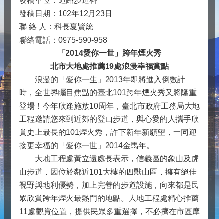
發稿單位：道路步道科
發稿日期：102年12月23日
聯 絡 人：科長夏賢統
聯絡電話：0975-590-958
「2014愛你一世」跨年煙火秀
北市大地處推薦19處浪漫幸福賞點
浪漫的「愛你一生」2013年即將進入倒數計
時，全世界矚目焦點的臺北101跨年煙火秀又將隆重
登場！今年欣逢施放10周年，臺北市政府工務局大地
工程邀請您來到近郊的登山步道，與心愛的人攜手欣
賞史上最長的101煙火秀，許下新年新願望，一同迎
接更幸福的「愛你一世」2014金馬年。
大地工程處黃立遠處長表示，信義區的象山及虎
山步道，因位於鄰近101大樓的四獸山區，擁有絕佳
視野與地利優勢，加上完善的步道設施，向來都是民
眾欣賞跨年煙火最熱門的地點。大地工程處精心推薦
11處觀賞位置，提供民眾多重選擇，不必擠在市區摩