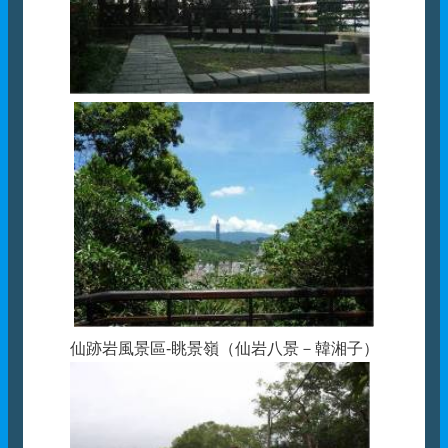
仙跡岩風景區-眺景嶺（仙岩八景－韓湘子）