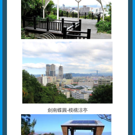
劍南蝶圓-模構涼亭