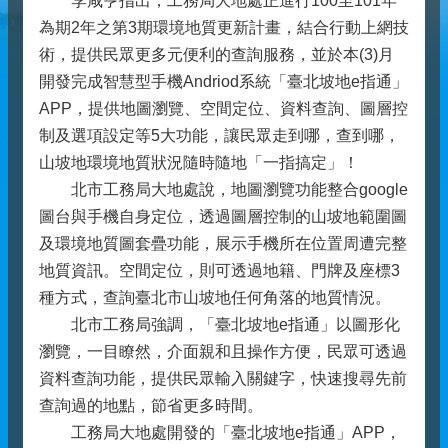
李咸亨指出，工務局大地處正進行100至101年
為期2年之第3期環境地質更新計畫，結合行動上網技
術，提供民眾更多元便利的查詢服務，並於本(3)月
開發完成智慧型手機Andriod系統「臺北坡地e指通」
APP，提供地圖瀏覽、空間定位、資料查詢、圖層控
制及選項設定等5大功能，讓民眾走到哪，查到哪，
山坡地環境地質狀況隨時隨地「一指搞定」！
北市工務局大地處說，地圖瀏覽功能整合google
圖台與手機自身定位，透過圖層控制的山坡地範圍圖
及環境地質圖套疊功能，展示手機所在位置周遭完整
地質資訊。空間定位，則可透過地籍、門牌及座標3
種方式，查詢臺北市山坡地任何角落的地質情況。
北市工務局強調，「臺北坡地e指通」以圖形化
瀏覽，一目瞭然，介面親和且操作方便，民眾可透過
資料查詢功能，提供民眾輸入關鍵字，快速搜尋先前
查詢過的地點，節省更多時間。
工務局大地處開發的「臺北坡地e指通」APP，