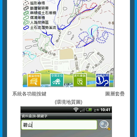
系統各功能按鍵 圖層套疊
(環境地質圖)