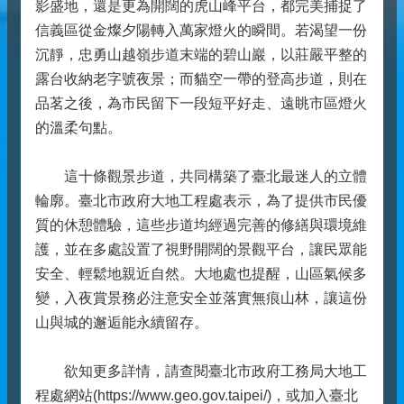
影盛地，還是更為開闊的虎山峰平台，都完美捕捉了
信義區從金燦夕陽轉入萬家燈火的瞬間。若渴望一份
沉靜，忠勇山越嶺步道末端的碧山巖，以莊嚴平整的
露台收納老字號夜景；而貓空一帶的登高步道，則在
品茗之後，為市民留下一段短平好走、遠眺市區燈火
的溫柔句點。
這十條觀景步道，共同構築了臺北最迷人的立體
輪廓。臺北市政府大地工程處表示，為了提供市民優
質的休憩體驗，這些步道均經過完善的修繕與環境維
護，並在多處設置了視野開闊的景觀平台，讓民眾能
安全、輕鬆地親近自然。大地處也提醒，山區氣候多
變，入夜賞景務必注意安全並落實無痕山林，讓這份
山與城的邂逅能永續留存。
欲知更多詳情，請查閱臺北市政府工務局大地工
程處網站(https://www.geo.gov.taipei/)，或加入臺北