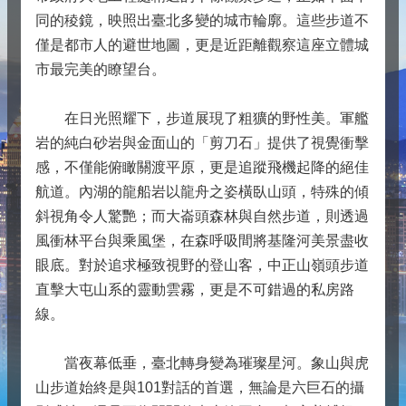
同的稜鏡，映照出臺北多變的城市輪廓。這些步道不
僅是都市人的避世地圖，更是近距離觀察這座立體城
市最完美的瞭望台。
在日光照耀下，步道展現了粗獷的野性美。軍艦
岩的純白砂岩與金面山的「剪刀石」提供了視覺衝擊
感，不僅能俯瞰關渡平原，更是追蹤飛機起降的絕佳
航道。內湖的龍船岩以龍舟之姿橫臥山頭，特殊的傾
斜視角令人驚艷；而大崙頭森林與自然步道，則透過
風衝林平台與乘風堡，在森呼吸間將基隆河美景盡收
眼底。對於追求極致視野的登山客，中正山嶺頭步道
直擊大屯山系的靈動雲霧，更是不可錯過的私房路
線。
當夜幕低垂，臺北轉身變為璀璨星河。象山與虎
山步道始終是與101對話的首選，無論是六巨石的攝