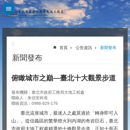
:::
跳到主要內容區塊
:::
首頁
公告資訊
新聞發布
新聞發布
俯瞰城市之巔—臺北十大觀景步道
發布機關：臺北市政府工務局大地工程處
聯絡人：朱信安科長
聯絡資訊：0988-829-176
臺北這座城市，最迷人之處莫過於「轉身即可入
山」。從信義區的繁華燈火到內湖的奇岩巨石，臺北
市政府大地工程處精選的十條觀景步道，正如十面不