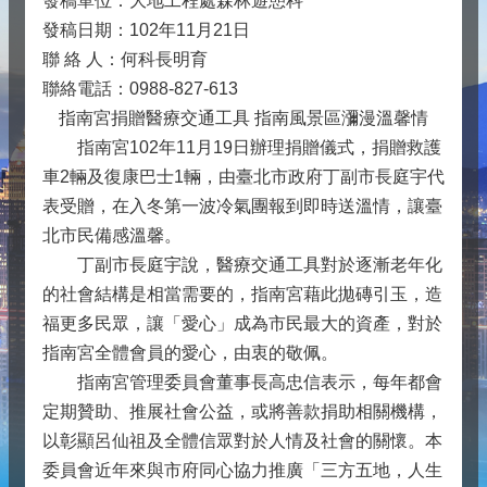
發稿單位：大地工程處森林遊憩科
發稿日期：102年11月21日
聯 絡 人：何科長明育
聯絡電話：0988-827-613
指南宮捐贈醫療交通工具 指南風景區瀰漫溫馨情
指南宮102年11月19日辦理捐贈儀式，捐贈救護
車2輛及復康巴士1輛，由臺北市政府丁副市長庭宇代
表受贈，在入冬第一波冷氣團報到即時送溫情，讓臺
北市民備感溫馨。
丁副市長庭宇說，醫療交通工具對於逐漸老年化
的社會結構是相當需要的，指南宮藉此拋磚引玉，造
福更多民眾，讓「愛心」成為市民最大的資產，對於
指南宮全體會員的愛心，由衷的敬佩。
指南宮管理委員會董事長高忠信表示，每年都會
定期贊助、推展社會公益，或將善款捐助相關機構，
以彰顯呂仙祖及全體信眾對於人情及社會的關懷。本
委員會近年來與市府同心協力推廣「三方五地，人生