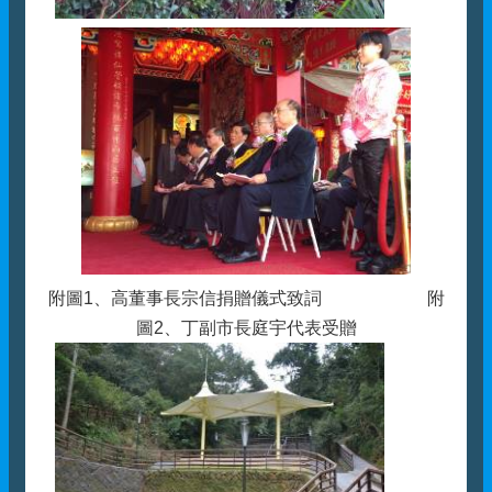
附圖1、高董事長宗信捐贈儀式致詞 附
圖2、丁副市長庭宇代表受贈