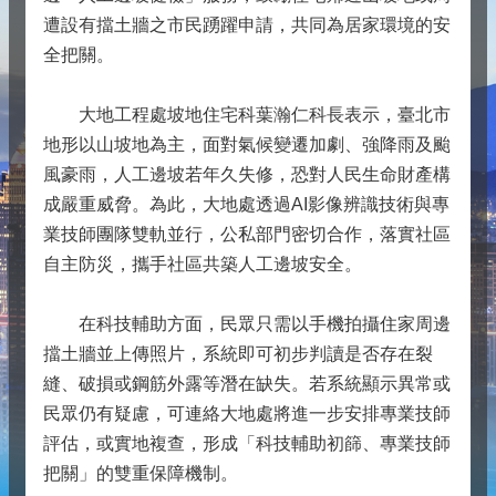
遭設有擋土牆之市民踴躍申請，共同為居家環境的安
全把關。
大地工程處坡地住宅科葉瀚仁科長表示，臺北市
地形以山坡地為主，面對氣候變遷加劇、強降雨及颱
風豪雨，人工邊坡若年久失修，恐對人民生命財產構
成嚴重威脅。為此，大地處透過AI影像辨識技術與專
業技師團隊雙軌並行，公私部門密切合作，落實社區
自主防災，攜手社區共築人工邊坡安全。
在科技輔助方面，民眾只需以手機拍攝住家周邊
擋土牆並上傳照片，系統即可初步判讀是否存在裂
縫、破損或鋼筋外露等潛在缺失。若系統顯示異常或
民眾仍有疑慮，可連絡大地處將進一步安排專業技師
評估，或實地複查，形成「科技輔助初篩、專業技師
把關」的雙重保障機制。