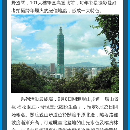
野遼闊，101大樓筆直高聳眼前，每年都是攝影愛好
者拍攝跨年煙火的絕佳地點，形成一大特色。
系列活動最終場，9月8日關渡親山步道「環山景
觀 盡收眼底～發現臺北繽紛生命」，預定8月23日開
始報名。關渡親山步道位於關渡平原北邊，隨著路徑
坡度漸漸升高，可遠眺臺北盆地的山光水色及樓房林