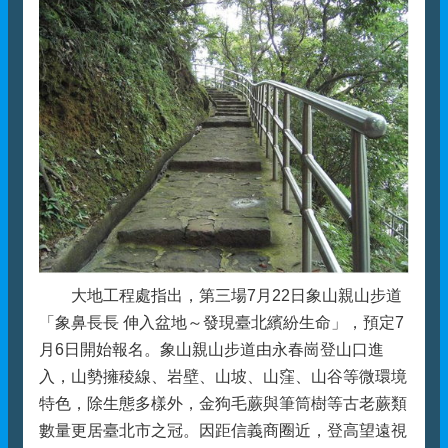
大地工程處指出，第三場7月22日象山親山步道
「象鼻長長 伸入盆地～發現臺北繽紛生命」，預定7
月6日開始報名。象山親山步道由永春崗登山口進
入，山勢擁稜線、岩壁、山坡、山窪、山谷等微環境
特色，除生態多樣外，金狗毛蕨與筆筒樹等古老蕨類
數量更居臺北市之冠。因距信義商圈近，登高望遠視