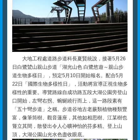
大地工程處道路步道科長夏賢統說，接著5月26
日白鷺鷥山親山步道「湖光山色 白鷺悠遊～親山步
道生物多樣日」，預定5月10日開始報名。配合5月
22日「國際生物多樣性日」，活動將宣導正視生物多
樣性的重要。導覽路線自成功路五段大湖公園旁登山
口開始，左彎右拐、蜿蜒繞行而上，這一路段素有
「五十彎步道」之稱。步道谷地古老蕨類植物種類豐
富，像筆筒樹、觀音蓮座，其他如相思樹、江某樹也
聳立其間，散發出令人心曠神怡的芬多精。登上山
頂，大湖公園山光水色盡收眼底。