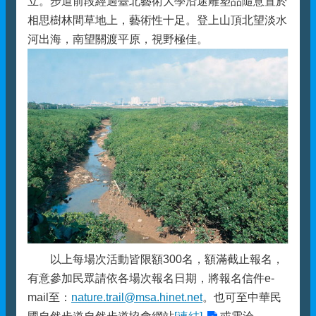
立。步道前段經過臺北藝術大學沿途雕塑品隨意置於
相思樹林間草地上，藝術性十足。登上山頂北望淡水
河出海，南望關渡平原，視野極佳。
以上每場次活動皆限額300名，額滿截止報名，
有意參加民眾請依各場次報名日期，將報名信件e-
mail至：
nature.trail@msa.hinet.net
。也可至中華民