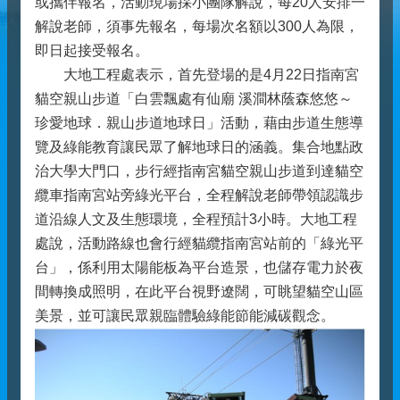
或攜伴報名，活動現場採小團隊解說，每20人安排一
解說老師，須事先報名，每場次名額以300人為限，
即日起接受報名。
大地工程處表示，首先登場的是4月22日指南宮
貓空親山步道「白雲飄處有仙廟 溪澗林蔭森悠悠～
珍愛地球．親山步道地球日」活動，藉由步道生態導
覽及綠能教育讓民眾了解地球日的涵義。集合地點政
治大學大門口，步行經指南宮貓空親山步道到達貓空
纜車指南宮站旁綠光平台，全程解說老師帶領認識步
道沿線人文及生態環境，全程預計3小時。大地工程
處說，活動路線也會行經貓纜指南宮站前的「綠光平
台」，係利用太陽能板為平台造景，也儲存電力於夜
間轉換成照明，在此平台視野遼闊，可眺望貓空山區
美景，並可讓民眾親臨體驗綠能節能減碳觀念。