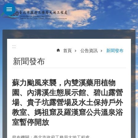
:::
跳到主要內容區塊
:::
首頁
公告資訊
新聞發布
新聞發布
蘇力颱風來襲，內雙溪藥用植物
園、內溝溪生態展示館、碧山露營
場、貴子坑露營場及水土保持戶外
教室、媽祖窟及羅漢窟公共溫泉浴
室暫停開放
發布機關：臺北市政府工務局大地工程處