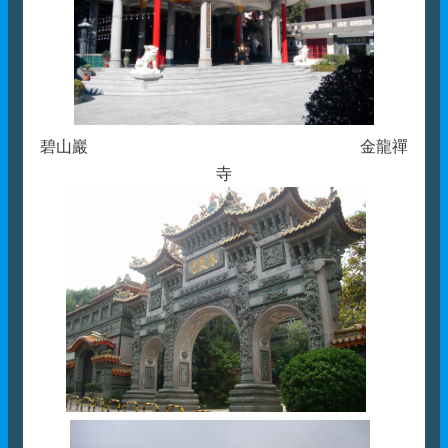
碧山巖 金龍禪
寺