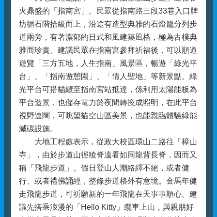
火鼎盛的「指南宮」。民眾從指南路三段33巷入口牌
坊循石階拾級而上，沿途有造型典雅的石燈籠分列步
道兩旁，有著濃郁的日式和風建築風格，極為古樸典
雅而珍貴。建議民眾在指南宮參拜祈福後，可以順道
遊覽「三方五地，人生指南」風景區，暢遊「綠光平
台」、「指南遊憩園」、「情人聖地」等新景點。綠
光平台可搭貓纜至指南宮站抵達，係利用太陽能板為
平台造景，也儲存電力於夜間轉換成照明，在此平台
視野遼闊，可眺望貓空山區美景，也能親臨體驗綠能
減碳設施。
大地工程處表示，從政大校區環山二路往「樟山
寺」，由於步道山徑稜脊遠看如同龍背長脊，因而又
稱「飛龍步道」。假日登山人潮絡繹不絕，或者健
行、或者禮佛誦經，整條步道格外有意境。金馬年健
走飛龍步道，可祈願新的一年飛龍在天事事順心。建
議先搭乘浪漫的「Hello Kitty」纜車上山，與親朋好