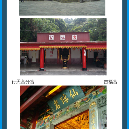
行天宮分宮 吉福宮