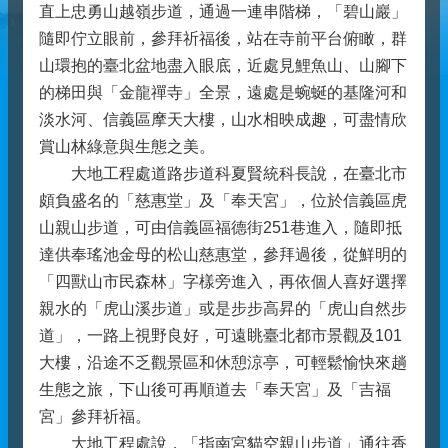
直上忠勇山越嶺步道，通過一連串階梯，「碧山巖」
隨即佇立眼前，參拜祈福後，站在寺前平台俯瞰，群
山環抱的臺北盆地盡入眼底，近處見鯉魚山、山腳下
的梯田與「金龍禪寺」全景，遠處是蜿蜒的基隆河和
淡水河、信義區摩天大樓，山水相映成趣，可盡情欣
賞山林綠意與生態之美。
大地工程處道路步道科夏賢統科長說，在臺北市
頗負盛名的「慈惠堂」及「奉天宮」，位於信義區虎
山親山步道，可由信義區福德街251巷進入，隨即抵
達供奉瑤池金母的松山慈惠堂，參拜過後，從鮮明的
「四獸山市民森林」字樣旁進入，再依個人喜好選擇
親水的「虎山溪步道」或是步步高昇的「虎山自然步
道」，一路上視野良好，可遠眺臺北都市景觀及101
大樓，沿途不乏觀景區和休憩涼亭，可輕鬆愉快來趟
生態之旅，下山後可再順道去「奉天宮」及「吉福
宮」參拜祈福。
大地工程處說，「指南宮貓空親山步道」通往香