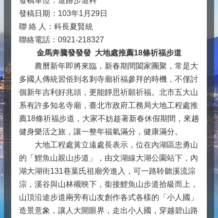
發稿單位：道路步道科
發稿日期：103年1月29日
聯 絡 人：科長夏賢統
聯絡電話：0921-218327
金馬奔騰發發發 大地處推薦18條祈福步道
農曆新年即將來臨，新春期間闔家團聚，常是大
多國人傳統習俗到名剎寺廟祈福參拜的時機，不僅討
個新年吉利好兆頭，更能靜思祈願祈福。北市五大山
系有許多知名寺廟，臺北市政府工務局大地工程處推
薦18條祈福步道，大家不妨趁著新春休假期間，來趟
健身樂活之旅，讓一整年福氣滿分，健康滿分。
大地工程處黃立遠處長表示，位在內湖區忠勇山
的「鯉魚山親山步道」，由文湖線大湖公園站下，內
湖大湖街131巷葉氏祖廟旁進入，可一路聆聽溪流淙
淙，溪谷與山林襯映下，銜接鯉魚山步道拾級而上，
山頂沿途步道兩旁有山友創作各式各樣的「小人國」
造景意象，讓人大開眼界，走出小人國，穿越碧山路