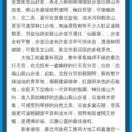
友賞夜景品好茗，再走入樟樹樟湖環狀步道往樟山寺
前進。樟山寺廣場視野遼闊，極目所望，可俯瞰政
大、北二高，還可欣賞臺北盆地、淡水河和觀音山，
甚至可遙望林口台地，無論晨昏都有不少人駐足遠眺
觀景。另從仙跡岩親山步道可通往「仙嚴廟」，步道
全程平整，步道沿途有許多涼亭可供休息，透過林間
縫隙，可窺見文山區、新北市新店區的多樣景色。
大地工程處夏科長說，整年香客絡繹不絕的臺北
行天宮，在北投有一處幽靜的行天宮分宮，位於「忠
義山親山步道」起點。北投分宮前殿開闊，殿前整片
綠油油的青草地，廟殿建築雄偉，紅牆與灰色的石板
地，在藍天下交織出一片祥和的氛圍。轉往後山方
向，進入原始幽靜的忠義山親山步道，沿途林木密
集，可感受到寧靜的自然之美。沿途多處石階，登高
後更可遠眺關渡平原和淡水河，視野相當遼闊又舒
暢，是禮佛祈福、沉澱心靈的最佳遊程。
新春連假，臺北市政府工務局大地工程處邀您一