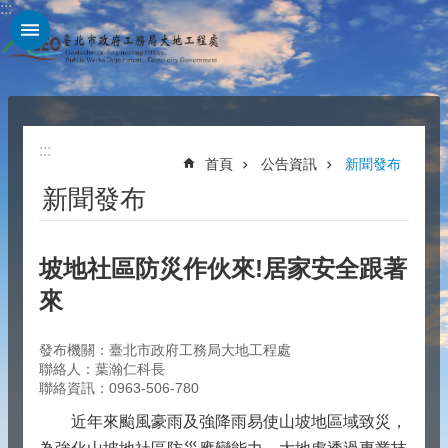
:::
跳到主要內容區塊
:::
首頁
公告資訊
新聞發布
新聞發布
坡地社區防災作伙來!居家安全跟著
來
發布機關：臺北市政府工務局大地工程處
聯絡人：葉瀚仁科長
聯絡資訊：0963-506-780
近年來颱風豪雨及強降雨易使山坡地區域致災，