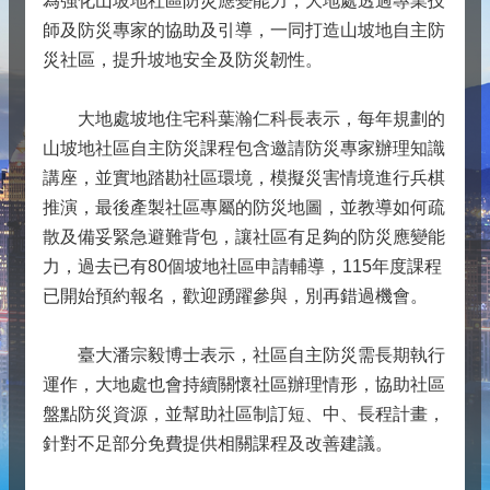
為強化山坡地社區防災應變能力，大地處透過專業技
師及防災專家的協助及引導，一同打造山坡地自主防
災社區，提升坡地安全及防災韌性。
大地處坡地住宅科葉瀚仁科長表示，每年規劃的
山坡地社區自主防災課程包含邀請防災專家辦理知識
講座，並實地踏勘社區環境，模擬災害情境進行兵棋
推演，最後產製社區專屬的防災地圖，並教導如何疏
散及備妥緊急避難背包，讓社區有足夠的防災應變能
力，過去已有80個坡地社區申請輔導，115年度課程
已開始預約報名，歡迎踴躍參與，別再錯過機會。
臺大潘宗毅博士表示，社區自主防災需長期執行
運作，大地處也會持續關懷社區辦理情形，協助社區
盤點防災資源，並幫助社區制訂短、中、長程計畫，
針對不足部分免費提供相關課程及改善建議。