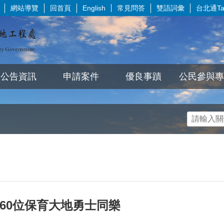
網站導覽
回首頁
常見問答
雙語詞彙
台北通Tai
English
公告資訊
申請案件
優良事蹟
公民參與專
160位保育大地勇士同樂