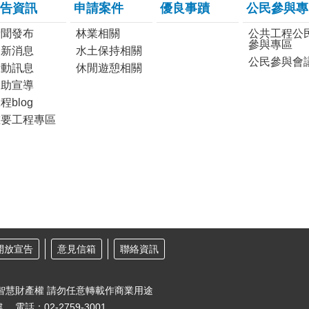
告資訊
申請案件
優良事蹟
公民參與專
新聞發布
林業相關
公共工程公
參與專區
最新消息
水土保持相關
公民參與會
活動訊息
休閒遊憩相關
協助宣導
程blog
重要工程專區
開放宣告
意見信箱
聯絡資訊
智慧財產權 請勿任意轉載作商業用途
樓
電話：02-2759-3001