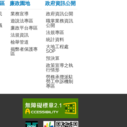
區
廉政園地
政府資訊公開
民
業務宣導
政府資訊公開
遊說法專區
職掌業務資訊
議
公開
廉政平台專區
法規專區
法規資訊
統計資料
檢舉管道
大地工程處
揭弊者保護專
SOP
區
預決算
政策宣導之執
行情形
勞務承攬派駐
勞工申訴機制
專區