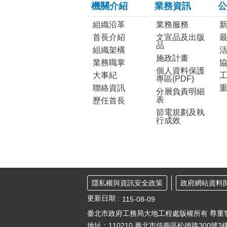
機關介紹
業務資訊
公
組織沿革
業務服務
首長介紹
文宣品及出版
品
組織架構
施政計畫
業務職掌
個人資料保護
大事紀
工
專區(PDF)
聯絡資訊
分層負責明細
表
歷任首長
節電規劃及執
行成效
隱私權與資訊安全政策
政府網站資料
更新日期
115-08-09
臺北市政府工務局大地工程處版權所有 尊重
地址：110210
臺北市信義區松德路300號3