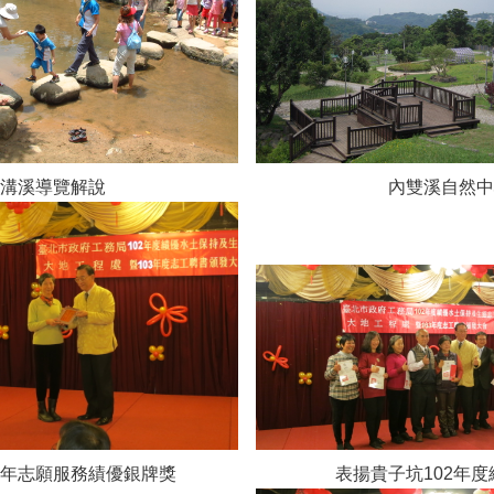
內溝溪導覽解說 內雙溪自然中
02年志願服務績優銀牌獎 表揚貴子坑102年度