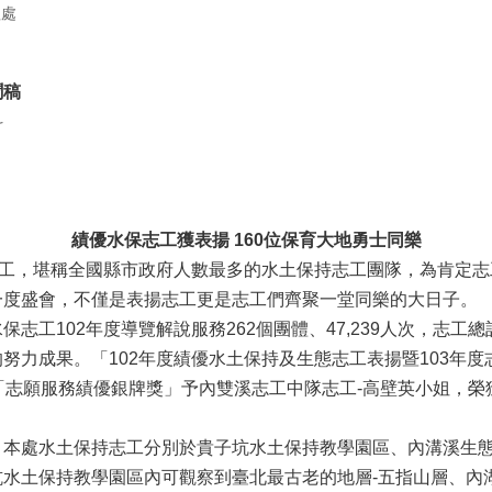
程處
聞稿
科
績優水保志工獲表揚 160位保育大地勇士同樂
工，堪稱全國縣市政府人數最多的水土保持志工團隊，為肯定志
一度盛會，不僅是表揚志工更是志工們齊聚一堂同樂的大日子。
102年度導覽解說服務262個團體、47,239人次，志工總計
努力成果。「102年度績優水土保持及生態志工表揚暨103年度志
「志願服務績優銀牌獎」予內雙溪志工中隊志工-高壁英小姐，
處水土保持志工分別於貴子坑水土保持教學園區、內溝溪生態
坑水土保持教學園區內可觀察到臺北最古老的地層-五指山層、內