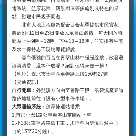
造有藥用植物園、苗圃溫室、樹木標本園、太陽能光
電系統、益康花園、觀景樹屋等多處別具特色的景
點，歡迎市民親子同遊。
北市大地工程處為配合百合花季提供市民賞花，
將於5月12日至23日開放民眾自由參觀，每天開放時
間為上午9時～12時、下午13～16時，並安排有生態
及水土保持志工現場導覽解說。
潔白優雅的百合在青翠山林中緩緩綻放，散發著
淡淡清香，還等什麼呢？絕對值得來走一趟！
【地址】臺北市士林區至善路三段150巷27號
【交通資訊】
自行開車：
外雙溪方向由至善路三段，沿碧溪產業道
路依地址前往（設有小型車停車場）。
大眾運輸系統：
劍潭捷運站搭乘
1.市民小巴1路公車至溪山苗圃站下車。
2.小18公車至碧溪橋下車，步行至內雙溪自然中心
（約15至20分鐘）。