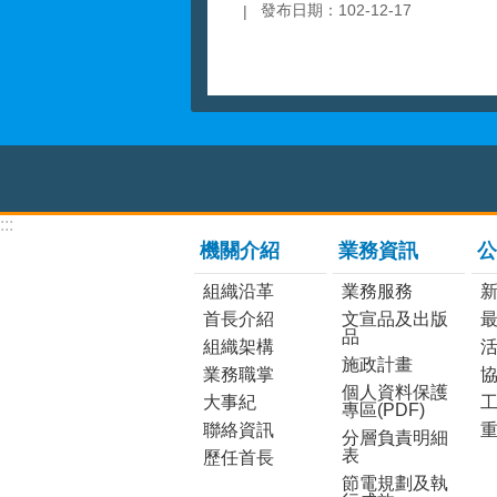
發布日期：102-12-17
:::
機關介紹
業務資訊
公
組織沿革
業務服務
首長介紹
文宣品及出版
品
組織架構
施政計畫
業務職掌
個人資料保護
大事紀
工
專區(PDF)
聯絡資訊
分層負責明細
表
歷任首長
節電規劃及執