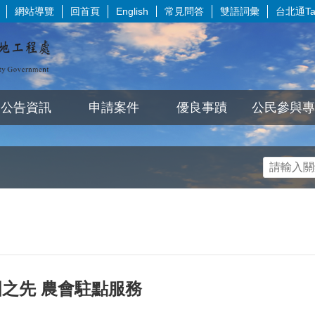
網站導覽
回首頁
常見問答
雙語詞彙
台北通Tai
English
公告資訊
申請案件
優良事蹟
公民參與專
之先 農會駐點服務