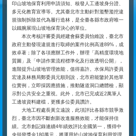
印山坡地保育利用申請須知、核發人工邊坡身分證、
多元化教育宣導等。尤其臺北市主動針對濫墾濫挖違
規強制拆除並代為履行造林，是全臺各縣市政府唯一
以鐵腕展現山坡地保育決心的單位。
本次考核評審委員經建會蘇委員怡維說，臺北市
政府主動發現違規進行取締的案件比例高達89%，成
效卓著；除了各項應辦工作外，辦理「高精度環境地
質圖」及「申請作業流程標準化及行政透明公開」，
進階提升山坡地管理效能，值得嘉許。水保局許委員
宏達及林務局鄭委員元順則說，北市府能鑒於其他單
位實例，立即採因應措施，推動隧道洞口總體檢，顯
示對公共安全之重視。此外，北市已完成近2萬筆人
工邊坡資料建檔，更獲多位委員讚許。
大地工程處長黃立遠說，此項評比各縣市競爭激
烈，臺北市因不斷創新改進服務效能，才能保持佳
績。北市創記錄連續4年績效評比全國第一，獲得中
央頒發獎金180萬元，將運用於山坡地保育利用管理