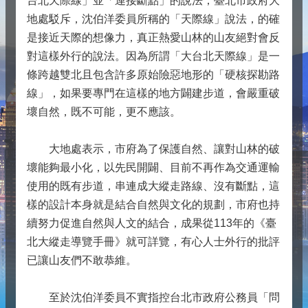
台北天際線」並「連接斷點」的說法，臺北市政府大
地處駁斥，沈伯洋委員所稱的「天際線」說法，的確
是接近天際的想像力，真正熱愛山林的山友絕對會反
對這樣外行的說法。因為所謂「大台北天際線」是一
條跨越雙北且包含許多原始險惡地形的「硬核探勘路
線」，如果要專門在這樣的地方闢建步道，會嚴重破
壞自然，既不可能，更不應該。
大地處表示，市府為了保護自然、讓對山林的破
壞能夠最小化，以先民開闢、目前不再作為交通運輸
使用的既有步道，串連成大縱走路線、沒有斷點，這
樣的設計本身就是結合自然與文化的規劃，市府也持
續努力促進自然與人文的結合，成果從113年的《臺
北大縱走導覽手冊》就可詳覽，有心人士外行的批評
已讓山友們不敢恭維。
至於沈伯洋委員不實指控台北市政府公務員「問