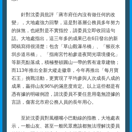
針對沈委員批評「蔣市府任內沒有做任何的改
變」，大地處強力回擊，這是對基層公務員多年努力
的抹煞，也絕對是不實指控，請委員立即收回這句
話。大地處指出，這三年多的成果已在6日發出的新
聞稿寫得很清楚：包含「草山觀瀑吊橋」、「猴崁水
圳步道吊橋」、「指南宮竹柏參道夜間光環境優化」
等新亮點落成，積極整頓圓山一帶的舊有違章建物；
而113年推出全新大縱走徽章，今年再推出「每月寶
石王」挑戰活動，更實現了平均參與人次成長八成的
成果，贏得山友96%的滿意度肯定。以上這些都是有
憑有據的明確例證，請沈委員不要任意用毫無證據的
言語，傷害北市府公務人員的長年用心。
至於沈委員對風櫃嘴小巴動線的指教，大地處表
示，一般山友、甚至一般民眾應該都無法理解沈委員