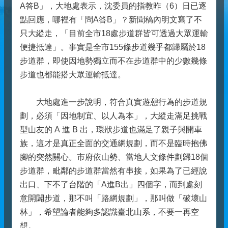
A答B」，大地處表示，沈委員的指教昨（6）日已逐
點回應，哪裡有「問A答B」？新聞稿內明文寫了不
只大縱走，「目前全市18處步道群皆可透過大眾運輸
便捷抵達」。事實是全市155條步道幾乎都歸屬於18
步道群，即使因地勢獨立而不在步道群中的少數幾條
步道也都能搭大眾運輸抵達。
大地處進一步說明，符合真實遊憩行為的步道規
劃，必須「因地制宜、以人為本」，大縱走滿足挑戰
型山友的 A 進 B 出，環狀步道也滿足了親子與開車
族，這才是真正全面的交通網規劃，而不是臨時抱佛
腳的突然關心。市府依山勢、當地人文條件劃歸18個
步道群，毗鄰的步道群當然有串接，如果為了已經說
出口、下不了台階的「A進B出」四個字，而到處刻
意開闢步道，那不叫「路網規劃」，那叫做「破壞山
林」，希望論者能夠多認識臺北山系，不要一再空
想。