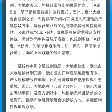
劃，大地處表示，對於經常登山的民眾而言，「A進
B出」早已是相當普遍的健行模式，因此，臺北大縱
走自規劃之初，即提供30分鐘內可銜接大眾運輸的低
碳接駁方案，每段步道路線的起訖端點皆可連接捷運
站、公車站或YouBike站，讓民眾可依需求靈活安排
路線。另針對開車族及親子客群，也規劃多條「A點
進、A點出」的環狀步道系統，如「樟樹－樟湖環狀
步道」，滿足不同族群的登山需求。
至於停車與交通規劃議題，大地處指出，臺北市
大眾運輸路網完善，淺山登山口周邊腹地普遍有限，
若大規模增設停車場，反而可能破壞自然景觀與生態
環境。因此，大地處在《步道全攻略》、《臺北大縱
走導覽手冊》及官方網站中，均提供完整且清楚的交
通資訊，協助民眾選擇最適合的接駁方式，兼顧便利
性與環境永續。