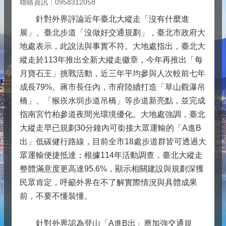
聯絡資訊：0958312058
針對外界評論近年臺北大縱走「沒有什麼進
展」、臺北步道「沒做好交通規劃」，臺北市政府大
地處表示，此說法與事實不符。大地處指出，臺北大
縱走於113年推出全新大縱走徽章，今年再推出「每
月寶石王」挑戰活動，近三年平均參與人次較前七年
成長79%。蔣市長任內，市府陸續打造「草山觀瀑吊
橋」、「猴崁水圳步道吊橋」等步道新亮點，並完成
指南宮竹柏參道夜間光環境優化。大地處強調，臺北
大縱走早已規劃30分鐘內可銜接大眾運輸的「A進B
出」低碳健行路線，目前全市18處步道群皆可透過大
眾運輸便捷抵達；根據114年活動調查，臺北大縱走
整體滿意度更高達95.6%，顯示相關建設與規劃深獲
民眾肯定，呼籲外界在不了解實際情況與具體成果
前，不要不懂裝懂。
針對外界認為登山「A進B出」應加強交通規