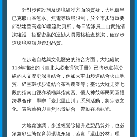
針對步道設施及環境維護方面的質疑，大地處早
已克服山區無水、無電等環境限制，於全市步道重要
節點建置高達83座流動廁所，每日皆派員上山實施清
潔維護，搭配密集的巡勘人員嚴格檢查整潔，確保步
道環境整潔與遊憩品質。
在步道自然與文化歷史的結合方面，大地處於
113年推出的《臺北大縱走導覽手冊》已將步道與沿
線的人文歷史深度結合，例如大屯山步道結合火山地
質、貓空環狀步道結合茶香農業等；臺北大縱走第七
段的指南山徑亦積極與指南宮、優人神鼓等民間團體
跨界合作，舉辦「臺北里山川」系列活動，將宗教文
化、表演藝術與自然地景結合，帶動在地觀光。
大地處強調，步道經營除提升遊憩品質外，也必
須兼顧生態保育與環境永續，落實「還山於林」理