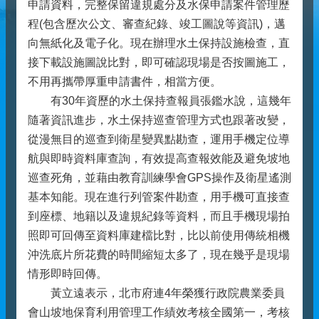
申請資料，完整保留違規處分及水保申請案件管理歷
程(包含歷次公文、審查紀錄、竣工圖說等資訊)，邁
向無紙化及電子化。現在辦理水土保持設施檢查，直
接下載設施圖說比對，即可確認現場是否按圖施工，
不用再攜帶厚重申請書件，相當方便。
有30年資歷的水土保持查報員張鑑水說，這幾年
隨著資訊進步，水土保持巡查管理方式也跟著改變，
從漫無目的巡查到衛星變異點勘查，運用手機定位導
航與即時資料庫查詢，有效提高查報效能及避免坡地
巡查死角，並藉由教育訓練學會GPS操作及衛星遙測
基本知能。現在進行列管案件勘查，用手機可直接查
到座標、地籍以及違規紀錄等資料，而且手機現場拍
照即可回傳至資料庫建檔比對，比以前使用傳統相機
沖洗底片所花費的時間縮短太多了，現在幾乎是現場
情形即時回傳。
黃立遠表示，北市府連4年榮獲行政院農業委員
會山坡地保育利用管理工作績效考核全國第一，考核