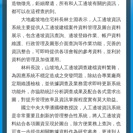
造物徵兆，鉅細靡遺，所有和人工邊坡有關的資訊，
都可以在這裡查的到。
大地處坡地住宅科長林士淵表示，人工邊坡資訊
系統主要提供人工邊坡建檔案件資料管理及圖台資料
展示，包含邊坡資訊查詢、邊坡登錄作業、帳戶資料
維護、行政管理及圖形介面查詢等作業功能，完善的
資訊整合，可即時提供各項會報的參考資料，並利於
資料的管理及加值運用。
林科長說，山坡地人工邊坡調查建檔資料繁雜，
為因應系統不穩定造成之突發問題，除結合專業廠商
定期維護檢核，並依據調查及業務需求即時更新系統
功能外，亦協助統計分析調查成果及配合各式需求出
圖，對提升管理效率及資訊掌握程度實有莫大助益。
國立中央大學潘國樑教授說，人工邊坡資訊系統
是非常重要且創新的管理整合性系統，將人工邊坡資
料結合各項圖資呈現於圖台，除方便業務上查詢，也
可進一步提供相關數據資料作為研究參考，更達到人