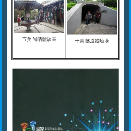
五美 崗哨體驗區
十美 隧道體驗場