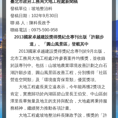
臺北市政府工務局大地工程處新聞稿
發稿單位：坡地整治科
發稿日期：102年9月30日
聯 絡 人：陳科長政予
聯絡電話：0975-590-958
2013國家卓越建設獎得獎紀念專刊出版「許願步
道」、「圓山風景區」登載其中
2013國家卓越建設獎得獎紀念專刊於9月出版，
北市工務局大地工程處2件參賽案件均獲獎，並收錄
於該專刊中。包括：山坡地農業環境改善計劃之白石
湖許願步道、圓山風景區改善工程，分別獲得「社區
營造空間類」及「環境復育保育類」優質獎項。
大地工程處長黃立遠表示，今年能再獲2獎項之
肯定，實應歸功於內湖區碧山里長王伯安、中山區劍
潭里長畢無量及地主的支持與配合，大地處將秉持服
務精神，繼續努力推動各項計畫。
大地工程處坡地整治科長陳政予說，獲獎的「許