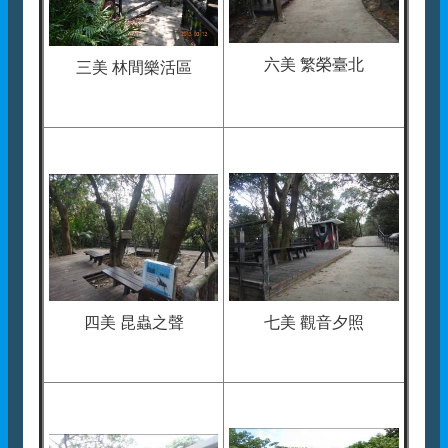
六美 繁榮臺北
三美 林間樂活區
七美 觀音夕照
四美 昆蟲之聲