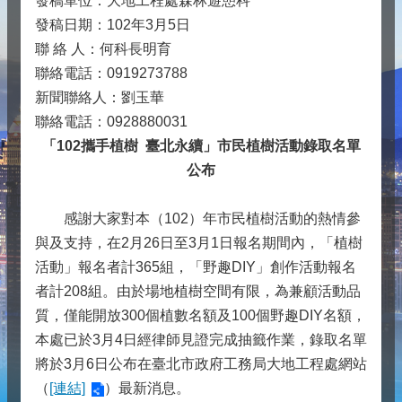
發稿單位：大地工程處森林遊憩科
發稿日期：102年3月5日
聯 絡 人：何科長明育
聯絡電話：0919273788
新聞聯絡人：劉玉華
聯絡電話：0928880031
「102攜手植樹 臺北永續」市民植樹活動錄取名單
公布
感謝大家對本（102）年市民植樹活動的熱情參
與及支持，在2月26日至3月1日報名期間內，「植樹
活動」報名者計365組，「野趣DIY」創作活動報名
者計208組。由於場地植樹空間有限，為兼顧活動品
質，僅能開放300個植數名額及100個野趣DIY名額，
本處已於3月4日經律師見證完成抽籤作業，錄取名單
將於3月6日公布在臺北市政府工務局大地工程處網站
（
[連結]
）最新消息。