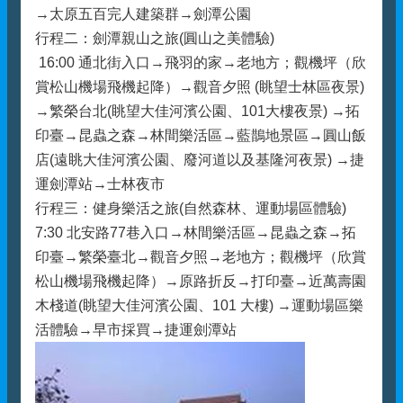
→太原五百完人建築群→劍潭公園
行程二：劍潭親山之旅(圓山之美體驗)
16:00 通北街入口→飛羽的家→老地方；觀機坪（欣
賞松山機場飛機起降）→觀音夕照 (眺望士林區夜景)
→繁榮台北(眺望大佳河濱公園、101大樓夜景) →拓
印臺→昆蟲之森→林間樂活區→藍鵲地景區→圓山飯
店(遠眺大佳河濱公園、廢河道以及基隆河夜景) →捷
運劍潭站→士林夜市
行程三：健身樂活之旅(自然森林、運動場區體驗)
7:30 北安路77巷入口→林間樂活區→昆蟲之森→拓
印臺→繁榮臺北→觀音夕照→老地方；觀機坪（欣賞
松山機場飛機起降）→原路折反→打印臺→近萬壽園
木棧道(眺望大佳河濱公園、101 大樓) →運動場區樂
活體驗→早市採買→捷運劍潭站