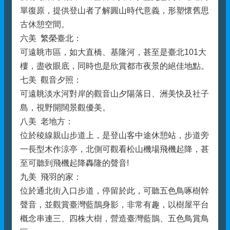
單復原，提供登山者了解圓山時代意義，形塑懷舊思
古休憩空間。
六美 繁榮臺北：
可遠眺市區，如大直橋、基隆河，甚至是臺北101大
樓，盡收眼底，同時也是欣賞都市夜景的絕佳地點。
七美 觀音夕照：
可遠眺淡水河對岸的觀音山夕陽落日、洲美快及社子
島，視野開闊景觀優美。
八美 老地方：
位於稜線親山步道上，是登山客中途休憩站，步道旁
一長型木作涼亭，北側可觀看松山機場飛機起降，甚
至可聽到飛機起降轟隆的聲音!
九美 飛羽的家：
位於通北街入口步道，停留於此，可聽五色鳥啄樹幹
聲音，並觀賞臺灣藍鵲身影，非常有趣，以樹屋平台
概念串連三、四株大樹，營造臺灣藍鵲、五色鳥賞鳥