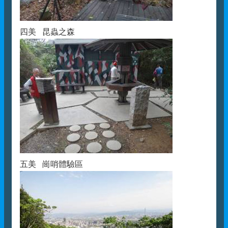
四美 昆蟲之森
五美 崗哨體驗區