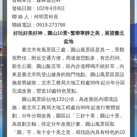
發稿單位：森林遊憩科
發稿日期：102年4月8日
聯 絡 人：何明育科長
聯絡電話：0919-273788
好玩好美好神，圓山10景~繁華寧靜之美，展望臺北
盆地
臺北市有風景區三處，圓山風景區是其一，景觀
視野佳，附近交通方便，周邊遊憩點多，有忠烈祠、
新生公園、圓山飯店等，區內步道蟬鳴不絕於耳，向
來是臺北市民登山健身的熱門地點。圓山風景區原設
施老舊破敗，北市工務局大地工程處99年起分年分區
完成改善，營造10處特色景點。
圓山風景區佔地133公頃，為改善區內環境設
施，臺北市工務局大地工程處自99年起進行整體規
劃，分年分期改善，園區以「三好十美，圓山十景」
為規劃主軸，排定分年改善計畫。圓山風景區取
「圓」字，有十全十美之意，尋找區內具有特色的10