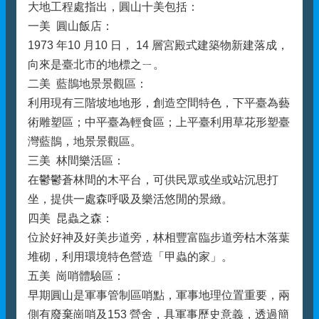
大地工程處指出，圓山十美包括：
一美 圓山飯店：
1973 年10 月10 日， 14 層宮殿式建築物新建落成，
向來是臺北市的地標之ㄧ。
二美 藍鵲地景景觀區：
利用現有三階坡地地形，創造空間特色，下平臺為藝
術雕塑區；中平臺為輕食區；上平臺利用草花形塑臺
灣藍鵲，地景景觀區。
三美 林間樂活區：
在鬱鬱蒼林間的木平台，可供民眾或坐或站沉思打
坐，提供一處森呼吸及樂活悠閒的景緻。
四美 昆蟲之森：
位於好神及好美步道旁，林相豐富臨步道旁枯木落葉
堆砌，利用環境特色營造「甲蟲的家」。
五美 崗哨體驗區：
早期圓山是軍事管制區哨點，軍事地理位置重要，兩
側有廢棄崗哨及153 營舍，具軍事歷史意義，透過簡