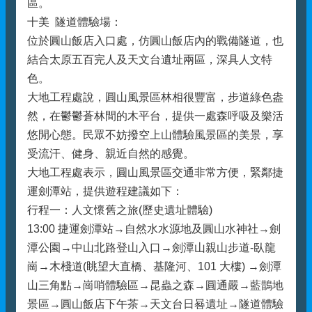
區。
十美 隧道體驗場：
位於圓山飯店入口處，仿圓山飯店內的戰備隧道，也
結合太原五百完人及天文台遺址兩區，深具人文特
色。
大地工程處說，圓山風景區林相很豐富，步道綠色盎
然，在鬱鬱蒼林間的木平台，提供一處森呼吸及樂活
悠閒心態。民眾不妨撥空上山體驗風景區的美景，享
受流汗、健身、親近自然的感覺。
大地工程處表示，圓山風景區交通非常方便，緊鄰捷
運劍潭站，提供遊程建議如下：
行程一：人文懷舊之旅(歷史遺址體驗)
13:00 捷運劍潭站→自然水水源地及圓山水神社→劍
潭公園→中山北路登山入口→劍潭山親山步道-臥龍
崗→木棧道(眺望大直橋、基隆河、101 大樓) →劍潭
山三角點→崗哨體驗區→昆蟲之森→圓通嚴→藍鵲地
景區→圓山飯店下午茶→天文台日晷遺址→隧道體驗