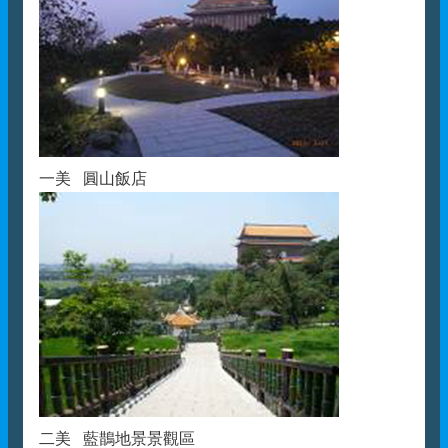
一美 圓山飯店
二美 藍鵲地景景觀區