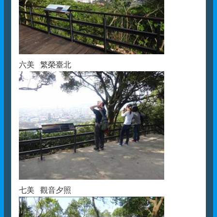
六美 繁榮臺北
七美 觀音夕照