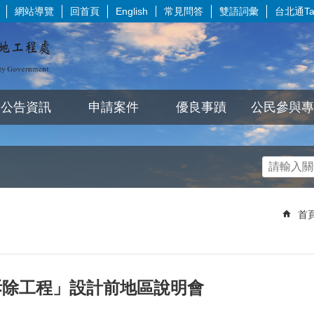
網站導覽
回首頁
常見問答
雙語詞彙
台北通Tai
English
公告資訊
申請案件
優良事蹟
公民參與專
首
拆除工程」設計前地區說明會