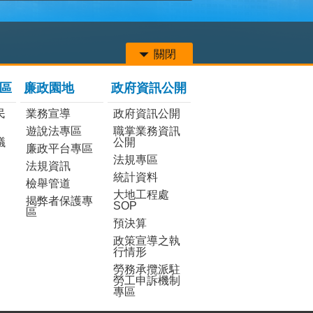
關閉
區
廉政園地
政府資訊公開
民
業務宣導
政府資訊公開
遊說法專區
職掌業務資訊
議
公開
廉政平台專區
法規專區
法規資訊
統計資料
檢舉管道
大地工程處
揭弊者保護專
SOP
區
預決算
政策宣導之執
行情形
勞務承攬派駐
勞工申訴機制
專區