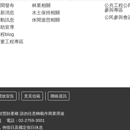
新聞發布
林業相關
公共工程公
參與專區
最新消息
水土保持相關
公民參與會
活動訊息
休閒遊憩相關
協助宣導
程blog
重要工程專區
開放宣告
意見信箱
聯絡資訊
智慧財產權 請勿任意轉載作商業用途
樓
電話：02-2759-3001
30，例假日及國定假日休息