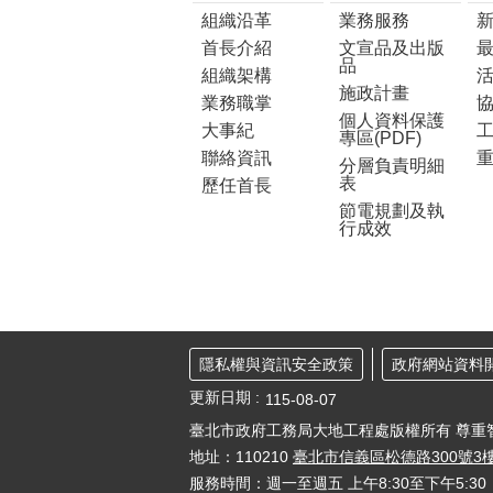
組織沿革
業務服務
首長介紹
文宣品及出版
品
組織架構
施政計畫
業務職掌
個人資料保護
大事紀
工
專區(PDF)
聯絡資訊
分層負責明細
表
歷任首長
節電規劃及執
行成效
隱私權與資訊安全政策
政府網站資料
更新日期
115-08-07
臺北市政府工務局大地工程處版權所有 尊重
地址：110210
臺北市信義區松德路300號3
服務時間：週一至週五 上午8:30至下午5: