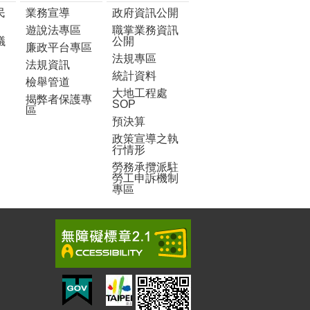
民
業務宣導
政府資訊公開
遊說法專區
職掌業務資訊
議
公開
廉政平台專區
法規專區
法規資訊
統計資料
檢舉管道
大地工程處
揭弊者保護專
SOP
區
預決算
政策宣導之執
行情形
勞務承攬派駐
勞工申訴機制
專區