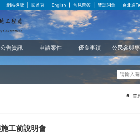
網站導覽
回首頁
常見問答
雙語詞彙
台北通Tai
English
公告資訊
申請案件
優良事蹟
公民參與專
首
程施工前說明會