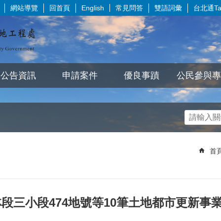
網站導覽
回首頁
常見問答
雙語詞彙
台北通Tai
English
公告資訊
申請案件
優良事蹟
公民參與專
首
段三小段474地號等10筆土地都市更新事