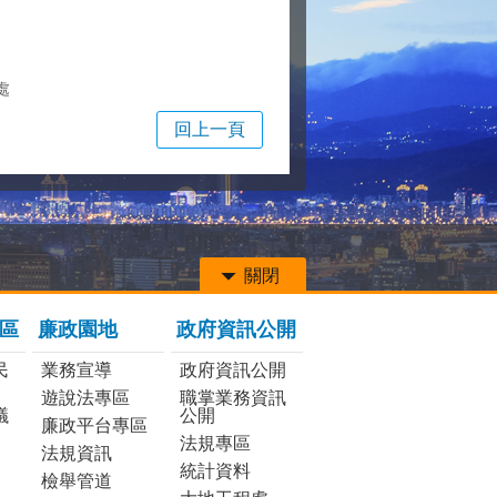
處
回上一頁
關閉
區
廉政園地
政府資訊公開
民
業務宣導
政府資訊公開
遊說法專區
職掌業務資訊
議
公開
廉政平台專區
法規專區
法規資訊
統計資料
檢舉管道