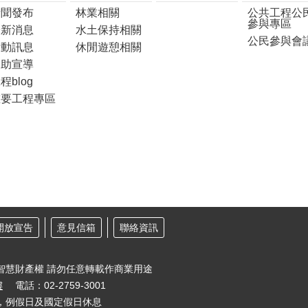
新聞發布
林業相關
公共工程公
參與專區
最新消息
水土保持相關
公民參與會
活動訊息
休閒遊憩相關
協助宣導
程blog
重要工程專區
開放宣告
意見信箱
聯絡資訊
智慧財產權 請勿任意轉載作商業用途
樓
電話：02-2759-3001
30，例假日及國定假日休息