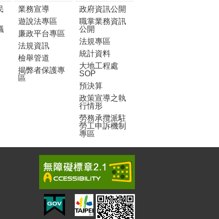
民
業務宣導
政府資訊公開
遊說法專區
職掌業務資訊
議
公開
廉政平台專區
法規專區
法規資訊
統計資料
檢舉管道
大地工程處
揭弊者保護專
SOP
區
預決算
政策宣導之執
行情形
勞務承攬派駐
勞工申訴機制
專區