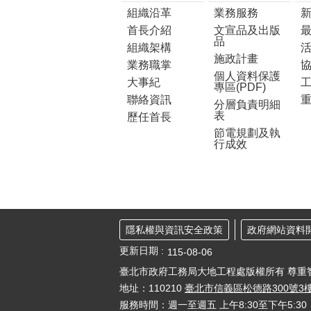
組織沿革
業務服務
首長介紹
文宣品及出版
品
組織架構
施政計畫
業務職掌
個人資料保護
大事紀
工
專區(PDF)
聯絡資訊
分層負責明細
表
歷任首長
節電規劃及執
行成效
隱私權與資訊安全政策
政府網站資料
更新日期
115-08-06
臺北市政府工務局大地工程處版權所有 尊重
地址：110210
臺北市信義區松德路300號3
服務時間：週一至週五 上午8:30至下午5: