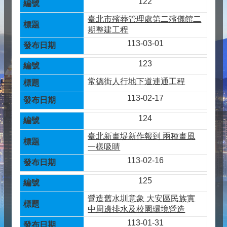
122
臺北市殯葬管理處第二殯儀館二
期整建工程
113-03-01
123
常德街人行地下道連通工程
113-02-17
124
臺北新畫堤新作報到 兩種畫風
一樣吸睛
113-02-16
125
營造舊水圳意象 大安區民族實
中周邊排水及校園環境營造
113-01-31