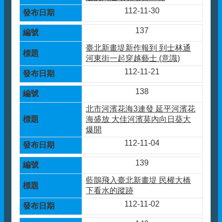
112-11-30
137
臺北新畫堤新作報到 到士林通
河東街一起穿越藝士 (意識)
112-11-21
138
北市河濱花海3連發 延平河濱花
海盛放 大佳河濱莫內向日葵大
爆開
112-11-04
139
藍鵲飛入臺北新畫堤 民權大橋
下看水的蹤跡
112-11-02