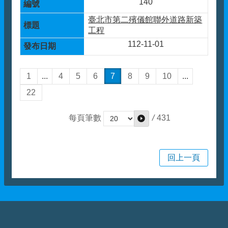
140
臺北市第二殯儀館聯外道路新築
工程
112-11-01
1
...
4
5
6
7
8
9
10
...
22
/
431
每頁筆數
回上一頁