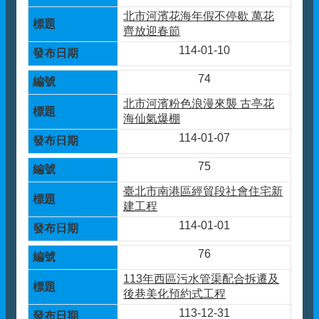
北市河濱花海年假不停歇 萬花
齊放迎春節
114-01-10
74
北市河濱粉色浪漫來襲 古亭花
海仙氣爆棚
114-01-07
75
臺北市南港區經貿段社會住宅新
建工程
114-01-01
76
113年西區污水管渠配合拆遷及
後巷美化預約式工程
113-12-31