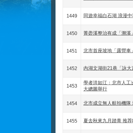
同遊幸福白石湖 浪漫中
1449
菁礐溪整治有成「溯溪
1450
北市首座坡地「露營車
1451
內湖文湖街21巷「詠大
1452
學者洪如江：北市人工邊
1453
大總圖舉行
北市成立無人航拍機隊
1454
夏去秋來九月踏青 推荐
1455