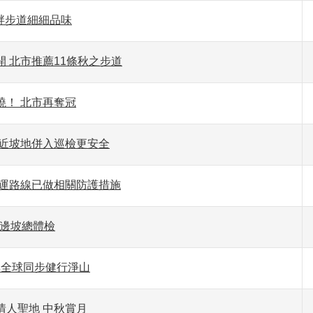
畔步道細細品味
 北市推薦11條秋之步道
曉！ 北市再奪冠
附近坡地併入巡檢更安全
營運路線已做相關防護措施
成邊坡總體檢
市與全球同步健行淨山
情人聖地 中秋賞月