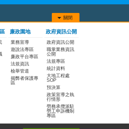
關閉
區
廉政園地
政府資訊公開
民
業務宣導
政府資訊公開
遊說法專區
職掌業務資訊
議
公開
廉政平台專區
法規專區
法規資訊
統計資料
檢舉管道
大地工程處
揭弊者保護專
SOP
區
預決算
政策宣導之執
行情形
勞務承攬派駐
勞工申訴機制
專區