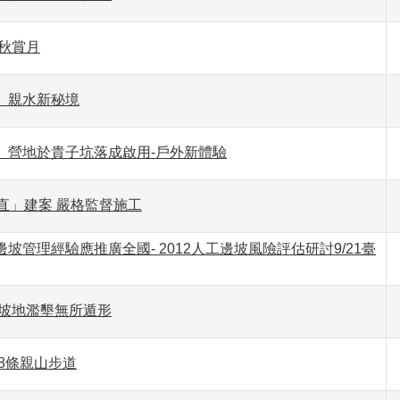
秋賞月
」親水新秘境
」營地於貴子坑落成啟用-戶外新體驗
直」建案 嚴格監督施工
坡管理經驗應推廣全國- 2012人工邊坡風險評估研討9/21臺
 坡地濫墾無所遁形
8條親山步道