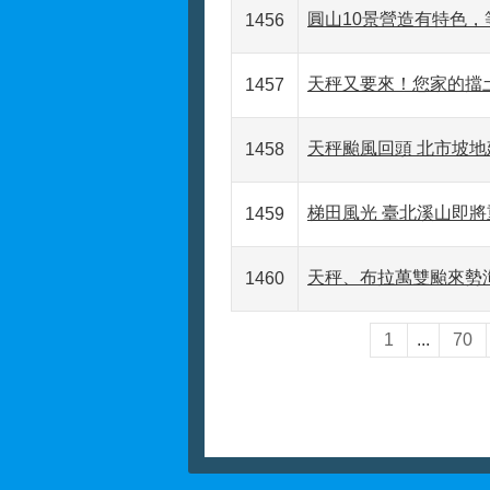
圓山10景營造有特色，
1456
天秤又要來！您家的擋
1457
天秤颱風回頭 北市坡
1458
梯田風光 臺北溪山即將
1459
天秤、布拉萬雙颱來勢洶
1460
1
...
70