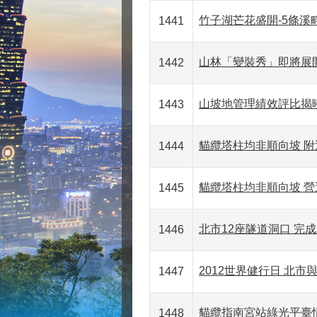
竹子湖芒花盛開-5條溪
1441
山林「變裝秀」即將展開
1442
山坡地管理績效評比揭
1443
貓纜塔柱均非順向坡 
1444
貓纜塔柱均非順向坡 
1445
北市12座隧道洞口 完
1446
2012世界健行日 北
1447
貓纜指南宮站綠光平臺
1448