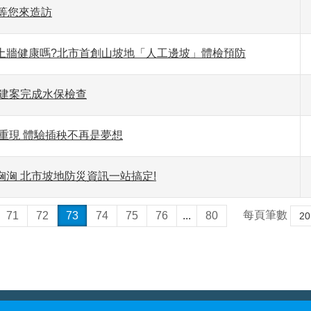
等您來造訪
土牆健康嗎?北市首創山坡地「人工邊坡」體檢預防
地建案完成水保檢查
重現 體驗插秧不再是夢想
洶 北市坡地防災資訊一站搞定!
每頁筆數
71
72
73
74
75
76
...
80