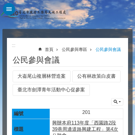
:::
跳到主要內容區塊
:::
首頁
公民參與專區
公民參與會議
公民參與會議
大崙尾山複層林營造案
公有林政策白皮書
臺北市劍潭青年活動中心促參案
201
興辦本府113年度「西園路2段
39巷周邊道路興建工程」第4次