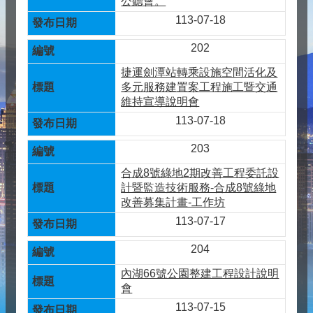
公聽會。
113-07-18
202
捷運劍潭站轉乘設施空間活化及
多元服務建置案工程施工暨交通
維持宣導說明會
113-07-18
203
合成8號綠地2期改善工程委託設
計暨監造技術服務-合成8號綠地
改善募集計畫-工作坊
113-07-17
204
內湖66號公園整建工程設計說明
會
113-07-15